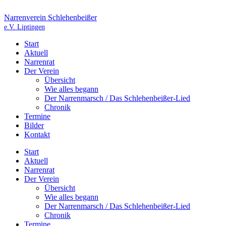
Zum
Inhalt
Narrenverein Schlehenbeißer
springen
e.V. Liptingen
Start
Aktuell
Narrenrat
Der Verein
Übersicht
Wie alles begann
Der Narrenmarsch / Das Schlehenbeißer-Lied
Chronik
Termine
Bilder
Kontakt
Start
Aktuell
Narrenrat
Der Verein
Übersicht
Wie alles begann
Der Narrenmarsch / Das Schlehenbeißer-Lied
Chronik
Termine