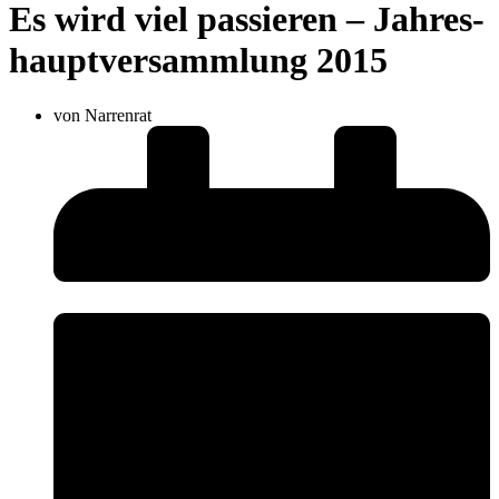
Es wird viel passieren – Jah­res­
haupt­ver­samm­lung 2015
von
Narrenrat