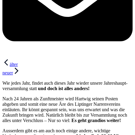
Beitragsnavigation
älter
neuer
Wie jedes Jahr, findet auch dieses Jahr wieder unsere Jah­res­haupt­
ver­samm­lung statt
und doch ist alles anders!
Nach 24 Jahren als Zunftmeister wird Hartwig seinen Posten
abgeben und somit eine neue Äre des Liptinger Narrenvereins
einläuten. Ihr könnt gespannt sein, was uns erwartet und was die
Zukunft bringen wird. Natürlich bleibt bis zur Versammlung noch
alles unter Verschluss – Nur so viel:
Es geht grandios weiter!
Ausserdem gibt es am auch noch einige andere, wichtige